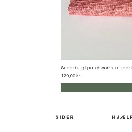
Super billigt patchworkstof i pak
Pris
120,00 kr.
sider
hjæl