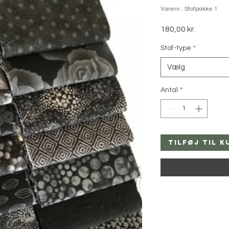
Varenr.: Stofpakke 1
Pris
180,00 kr.
Stof-type
*
Vælg
Antal
*
Tilføj til k