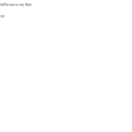
toffersens vej 69a
cia