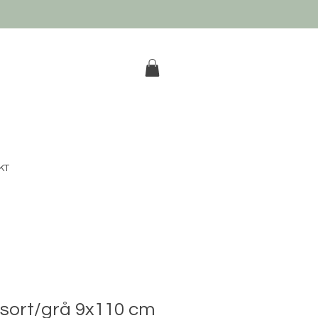
k
KT
 sort/grå 9x110 cm