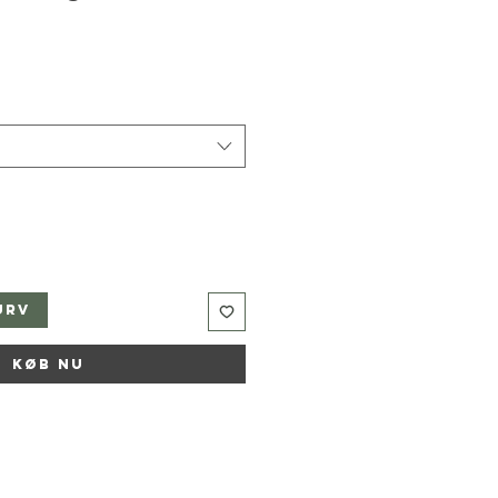
urv
Køb nu