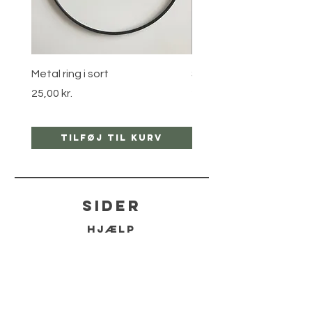
Metal ring i sort
Stjernebøjle i guld
Pris
Pris
25,00 kr.
25,00 kr.
Tilføj til kurv
Tilføj til ku
sider
hjælp
LEVERING
RETUR POLITIKKER