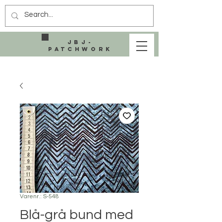
JBJ-
Patchwork
Varenr.: S-548
Blå-grå bund med