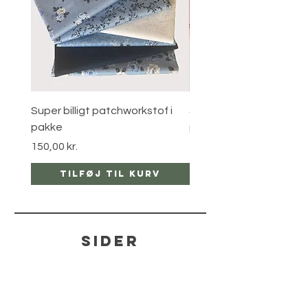
Super billigt patchworkstof i
Super billigt patchworks
pakke
pakke
Pris
Pris
150,00 kr.
120,00 kr.
Tilføj til kurv
Tilføj til ku
sider
hjælp
LEVERING