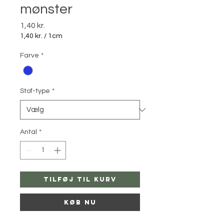
mønster
Pris
1,40 kr.
1,40 kr.
/
1cm
1,40 kr.
pr.
Farve
*
1
Centimeter
Stof-type
*
Antal
*
Tilføj til kurv
Køb nu