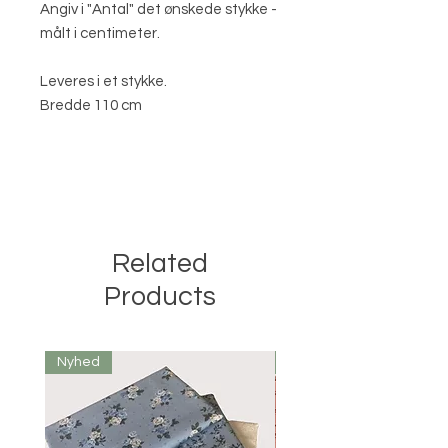
Angiv i "Antal" det ønskede stykke -
målt i centimeter.
Leveres i et stykke.
Bredde 110 cm
Related
Products
Nyhed
Nyhed