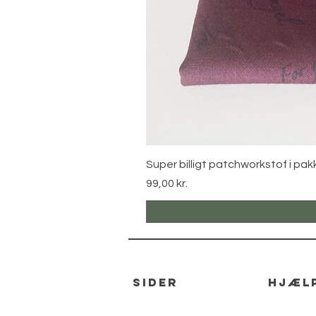
Super billigt patchworkstof i pak
Pris
99,00 kr.
sider
hjæl