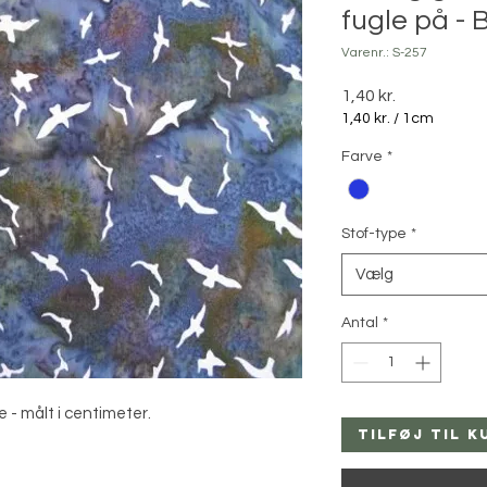
fugle på - B
Varenr.: S-257
Pris
1,40 kr.
1,40 kr.
/
1cm
1,40 kr.
Farve
*
pr.
1
Centimeter
Stof-type
*
Vælg
Antal
*
e - målt i centimeter.
Tilføj til k