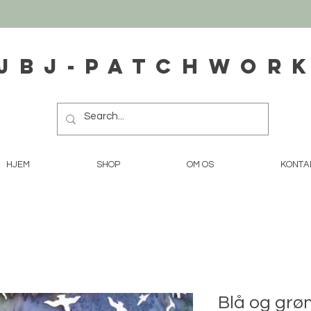
JBJ-Patchwor
HJEM
SHOP
OM OS
KONTA
Blå og grø