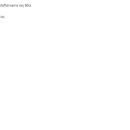
toffersens vej 69a
cia