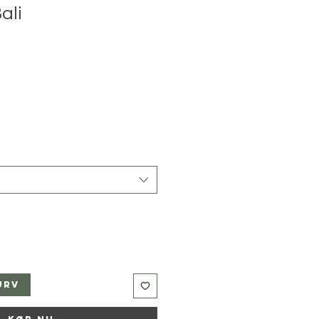
ali
urv