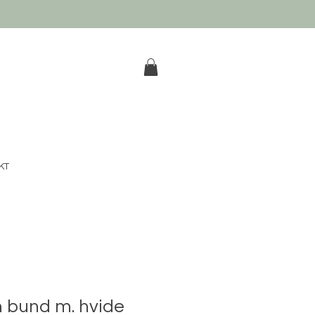
k
KT
n bund m. hvide