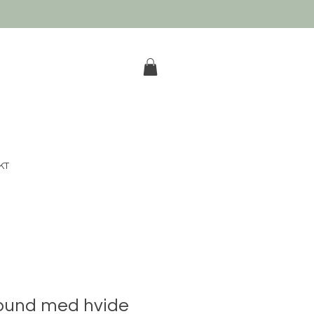
k
KT
bund med hvide