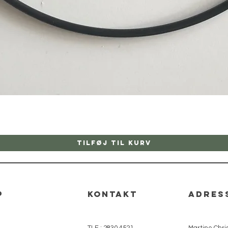
Hurtigvisning
Tilføj til kurv
p
kontakt
adres
TLF.: 2830 4521
Martine Chris