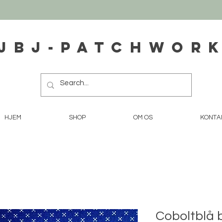
JBJ-Patchwor
HJEM
SHOP
OM OS
KONTA
Coboltblå 