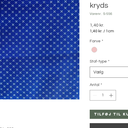
kryds
Varenr.: S-556
Pris
1,40 kr.
1,40 kr.
/
1cm
1,40 kr.
Farve
*
pr.
1
Centimeter
Stof-type
*
Vælg
Antal
*
Tilføj til k