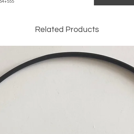
-554+555
Related Products