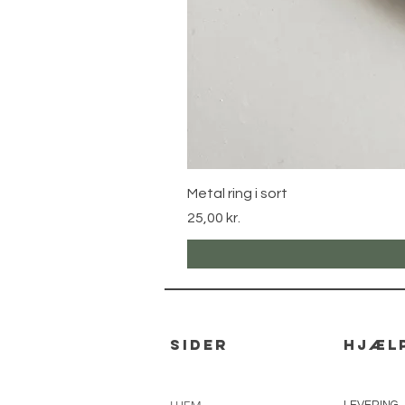
Metal ring i sort
Pris
25,00 kr.
sider
hjæl
LEVERING