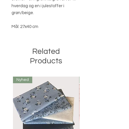
hverdag og en i julestoffer i
grøn/beige.
Mål: 27x40 cm
Related
Products
Nyhed
Nyhed