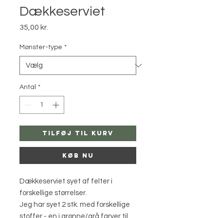
Dækkeserviet
Pris
35,00 kr.
Mønster-type
*
Antal
*
Tilføj til kurv
Køb nu
Dækkeserviet syet af felter i
forskellige størrelser.
Jeg har syet 2 stk. med forskellige
stoffer - en i grønne/grå farver til