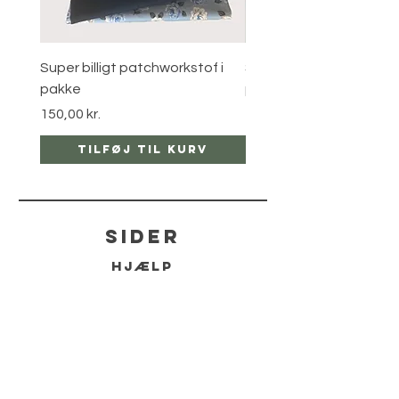
Super billigt patchworkstof i
Super billigt patchworks
pakke
pakke
Pris
Pris
150,00 kr.
120,00 kr.
Tilføj til kurv
Tilføj til ku
sider
hjælp
LEVERING
RETUR POLITIKKER
kontakt