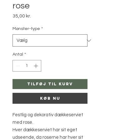
rose
Pris
35,00 kr.
Mønster-type
*
Antal
*
Tilføj til kurv
Køb nu
Festlig og dekorativ dækkeserviet
med rose.
Hver dækkeserviet har sit eget
udseende, da roserne har hver sit