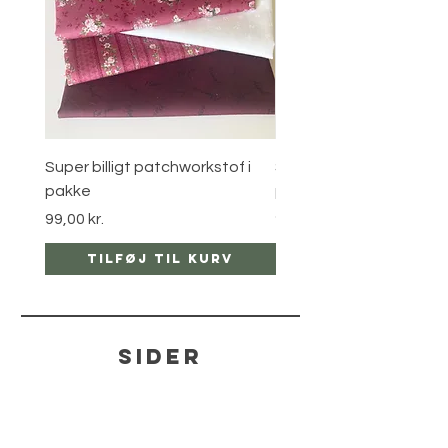
Super billigt patchworkstof i
Super billigt patchworks
pakke
pakke
Pris
Pris
99,00 kr.
99,00 kr.
Tilføj til kurv
Tilføj til ku
sider
hjælp
LEVERING