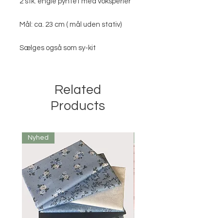
2 stk. engle pyntet med voksperler
Mål: ca. 23 cm ( mål uden stativ)
Sælges også som sy-kit
Related
Products
Nyhed
Nyhed