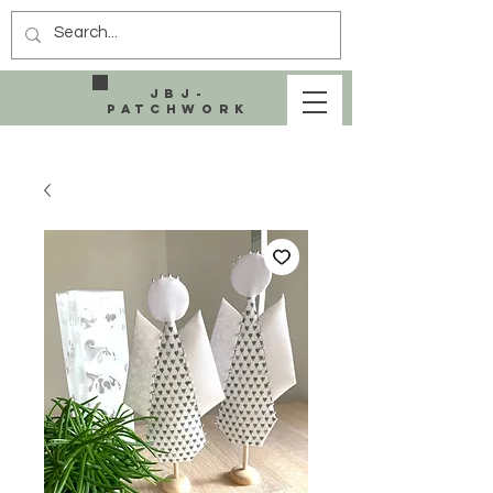
JBJ-
Patchwork