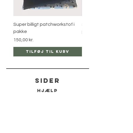
Super billigt patchworkstof i
Super billigt patchworks
pakke
pakke
Pris
Pris
150,00 kr.
120,00 kr.
Tilføj til kurv
Tilføj til ku
sider
hjælp
LEVERING
RETUR POLITIKKER
kontakt