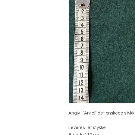
Angiv i "Antal" det ønskede stykk
Leveres i et stykke.
Bredde 110 cm