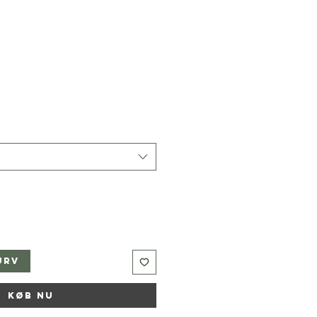
urv
Køb nu