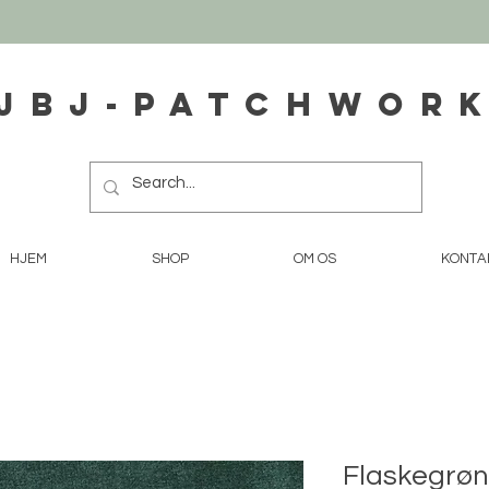
JBJ-Patchwor
HJEM
SHOP
OM OS
KONTA
Flaskegrøn