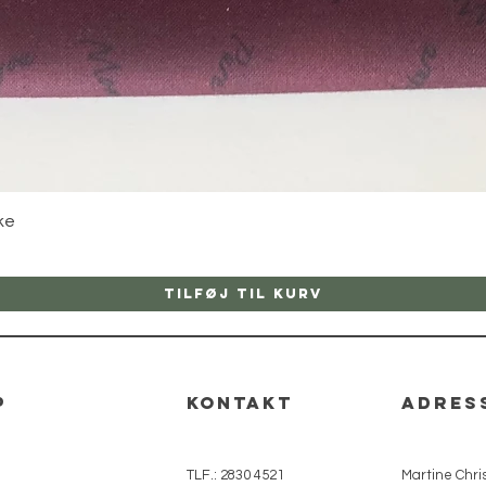
Hurtigvisning
ke
Tilføj til kurv
p
kontakt
adres
TLF.: 2830 4521
Martine Chris