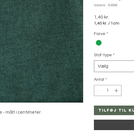
Varenr.: S-666
Pris
1,40 kr.
1,40 kr.
/
1cm
1,40 kr.
Farve
*
pr.
1
Centimeter
Stof-type
*
Vælg
Antal
*
Tilføj til k
e - målt i centimeter.