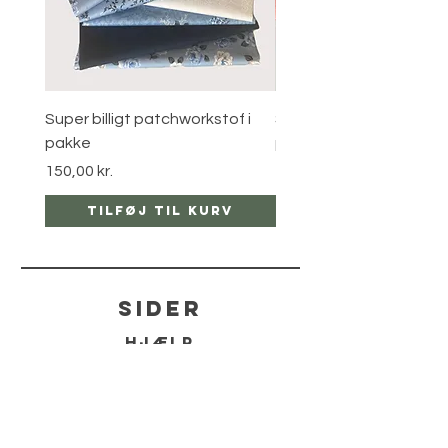
Super billigt patchworkstof i
Super billigt patchworks
pakke
pakke
Pris
Pris
150,00 kr.
120,00 kr.
Tilføj til kurv
Tilføj til ku
sider
hjælp
LEVERING
RETUR POLITIKKER