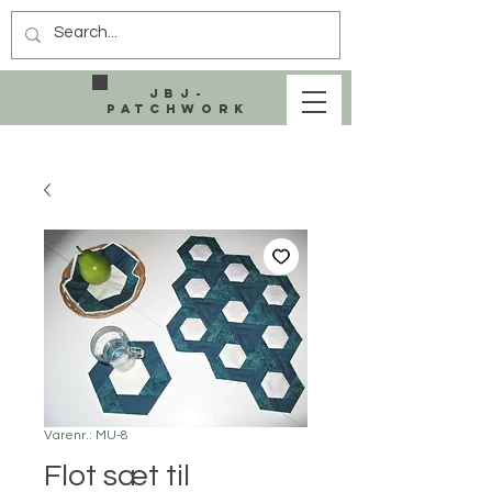
JBJ-
Patchwork
Varenr.: MU-8
Flot sæt til