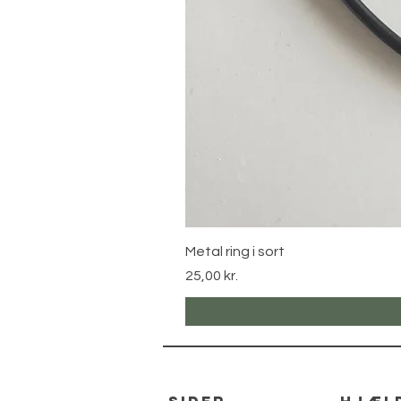
Metal ring i sort
Pris
25,00 kr.