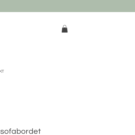
k
KT
l sofabordet