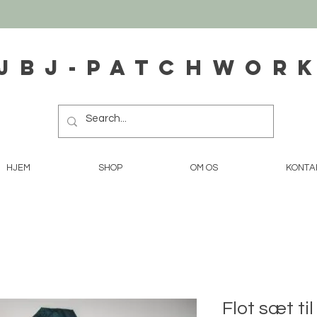
JBJ-Patchwor
HJEM
SHOP
OM OS
KONTA
Flot sæt ti