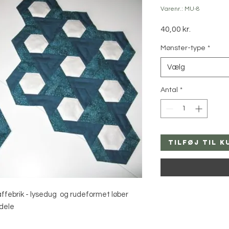
Varenr.: MU-8
Pris
40,00 kr.
Mønster-type
*
Vælg
Antal
*
Tilføj til k
ffebrik - lysedug og rudeformet løber
 dele