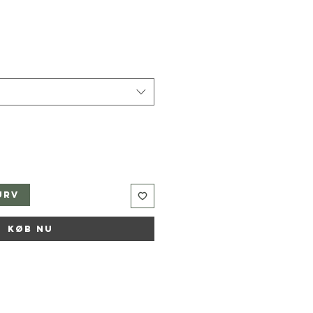
urv
Køb nu