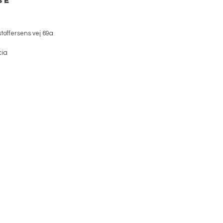
se
toffersens vej 69a
cia