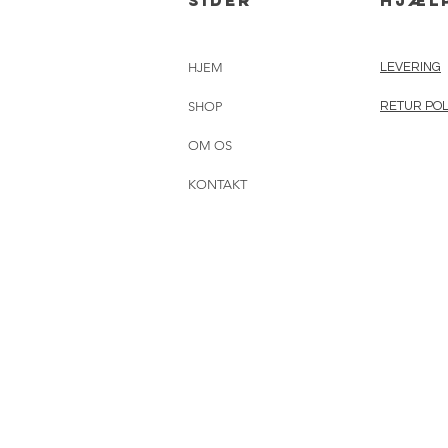
sider
hjæl
HJEM
LEVERING
SHOP
RETUR POL
OM OS
KONTAKT