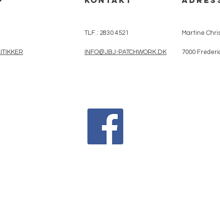
p
kontakt
adres
TLF.: 2830 4521
Martine Chris
ITIKKER
INFO@JBJ-PATCHWORK.DK
7000 Frederi