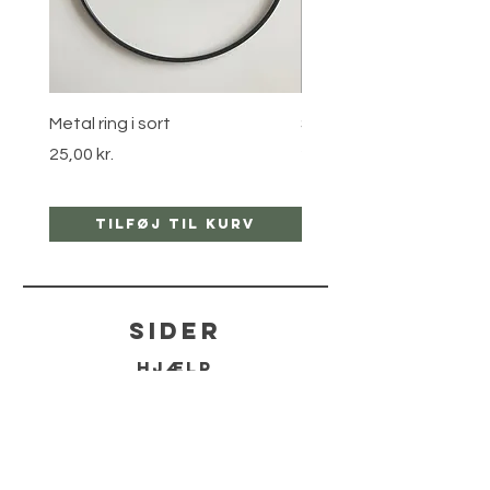
Metal ring i sort
Stjernebøjle i guld
Pris
Pris
25,00 kr.
25,00 kr.
Tilføj til kurv
Tilføj til ku
sider
hjælp
LEVERING
RETUR POLITIKKER