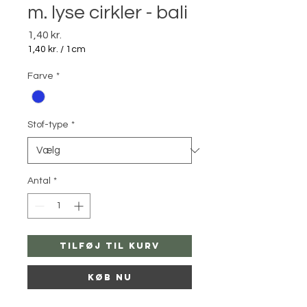
m. lyse cirkler - bali
Pris
1,40 kr.
1,40 kr.
/
1cm
1,40 kr.
pr.
Farve
*
1
Centimeter
Stof-type
*
Antal
*
Tilføj til kurv
Køb nu