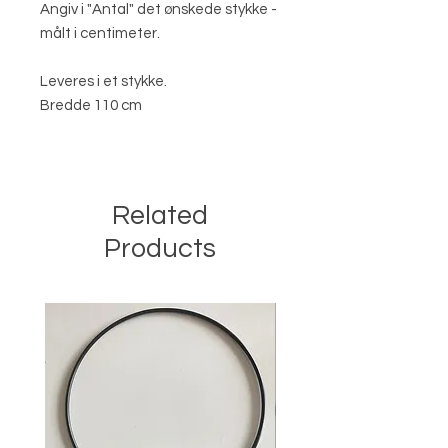
Angiv i "Antal" det ønskede stykke -
målt i centimeter.
Leveres i et stykke.
Bredde 110 cm
Related
Products