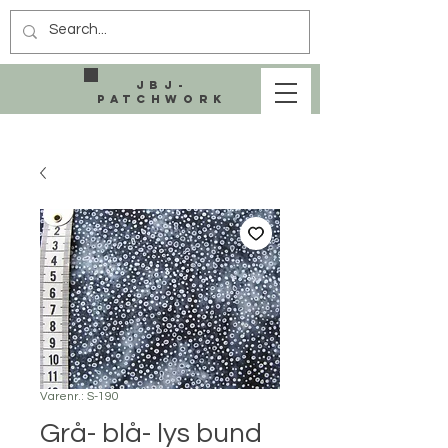
JBJ-
Patchwork
Varenr.: S-190
Grå- blå- lys bund