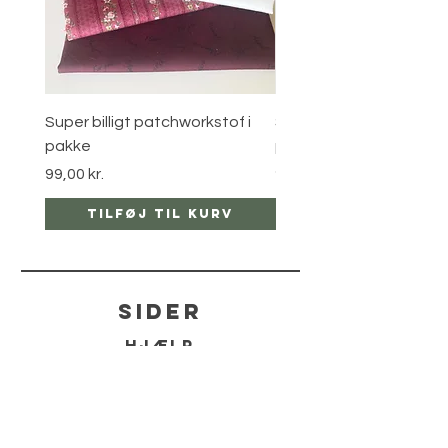
Super billigt patchworkstof i
Super billigt patchworks
pakke
pakke
Pris
Pris
99,00 kr.
99,00 kr.
Tilføj til kurv
Tilføj til ku
sider
hjælp
LEVERING
RETUR POLITIKKER