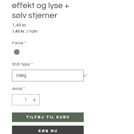
effekt og lyse +
sølv stjerner
Pris
1,40 kr.
1,40 kr.
/
1cm
1,40 kr.
pr.
Farve
*
1
Centimeter
Stof-type
*
Antal
*
Tilføj til kurv
Køb nu