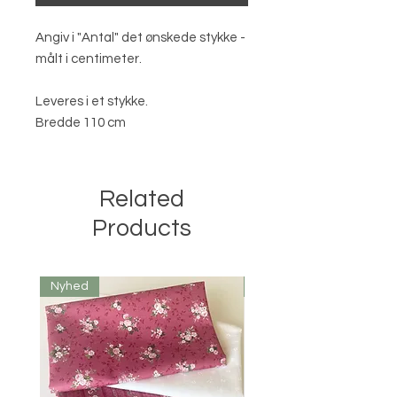
Angiv i "Antal" det ønskede stykke -
målt i centimeter.
Leveres i et stykke.
Bredde 110 cm
Related
Products
Nyhed
Nyhed