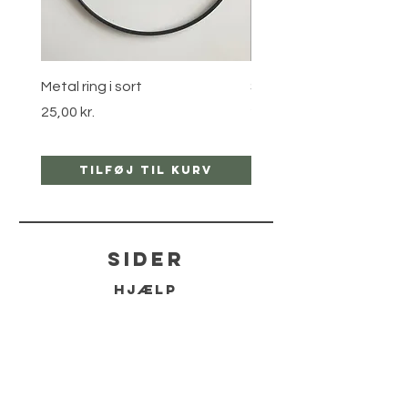
Metal ring i sort
Stjernebøjle i guld
Pris
Pris
25,00 kr.
25,00 kr.
Tilføj til kurv
Tilføj til ku
sider
hjælp
LEVERING
RETUR POLITIKKER
kontakt