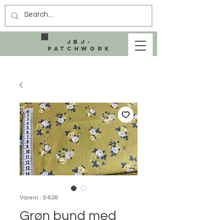
JBJ-
Patchwork
Varenr.: S-628
Grøn bund med