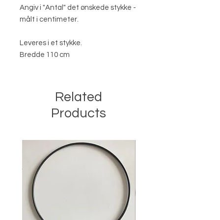
Angiv i "Antal" det ønskede stykke -
målt i centimeter.
Leveres i et stykke.
Bredde 110 cm
Related
Products