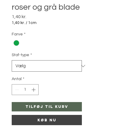
roser og grå blade
Pris
1,40 kr.
1,40 kr.
/
1cm
1,40 kr.
pr.
Farve
*
1
Centimeter
Stof-type
*
Antal
*
Tilføj til kurv
Køb nu