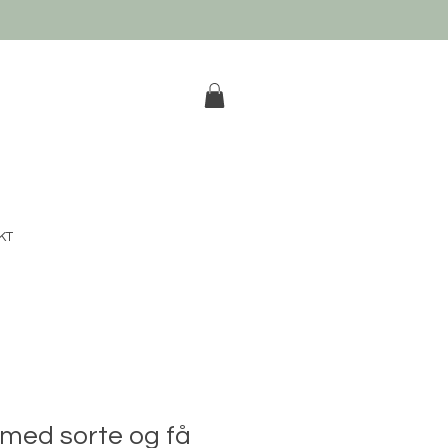
k
KT
med sorte og få