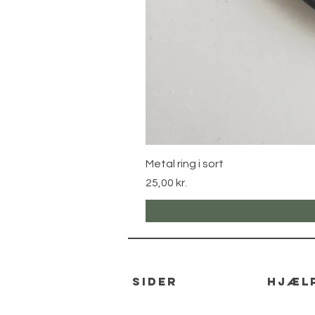
Metal ring i sort
Pris
25,00 kr.
sider
hjæl