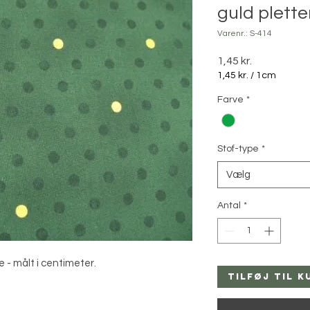
guld plette
Varenr.: S-414
Pris
1,45 kr.
1,45 kr.
/
1cm
1,45 kr.
Farve
*
pr.
1
Centimeter
Stof-type
*
Vælg
Antal
*
e - målt i centimeter.
Tilføj til k