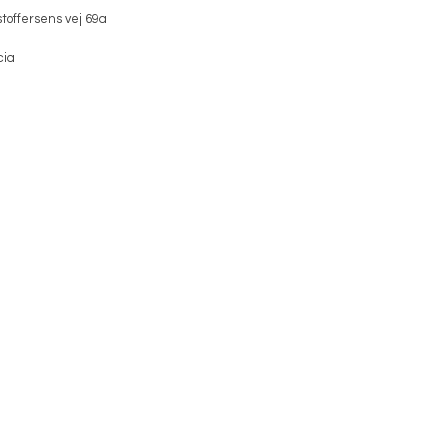
toffersens vej 69a
cia