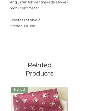
Angiv i "Antal" det ønskede stykke -
målt i centimeter.
Leveres i et stykke.
Bredde 110 cm
Related
Products
Nyhed
Nyhed