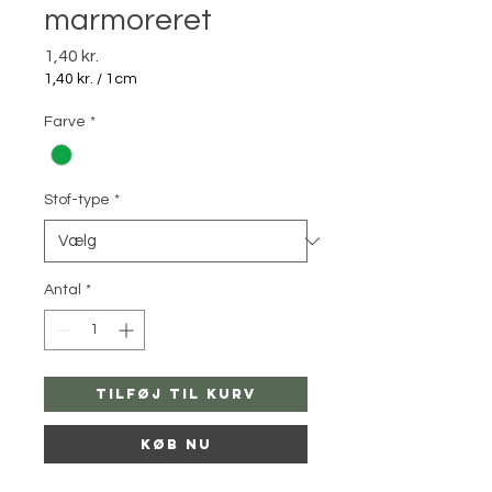
marmoreret
Pris
1,40 kr.
1,40 kr.
/
1cm
1,40 kr.
pr.
Farve
*
1
Centimeter
Stof-type
*
Antal
*
Tilføj til kurv
Køb nu