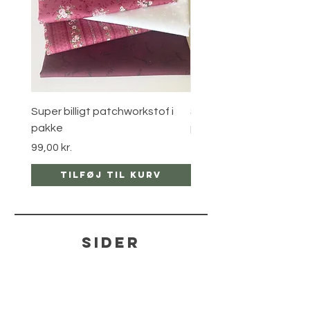
Super billigt patchworkstof i
Super billigt patchworks
pakke
pakke
Pris
Pris
99,00 kr.
150,00 kr.
Tilføj til kurv
Tilføj til ku
sider
hjælp
LEVERING