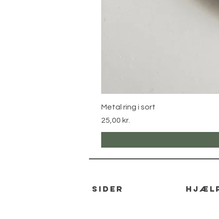
Metal ring i sort
Pris
25,00 kr.
sider
hjæl