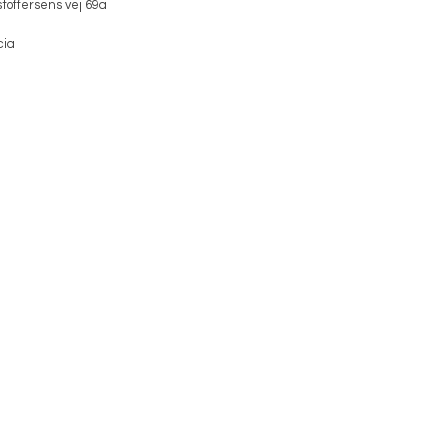
toffersens vej 69a
cia