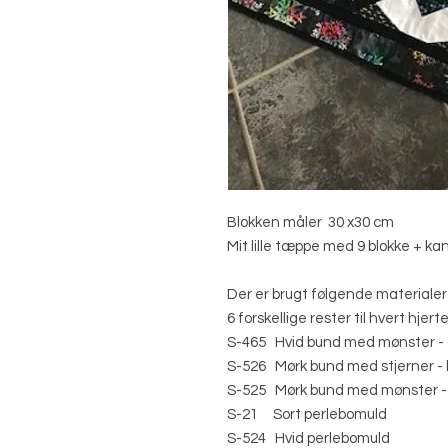
Blokken måler 30 x30 cm
Mit lille tæppe med 9 blokke + ka
Der er brugt følgende materialer 
6 forskellige rester til hvert hjert
S-465 Hvid bund med mønster - ci
S-526 Mørk bund med stjerner - b
S-525 Mørk bund med mønster - b
S-21 Sort perlebomuld
S-524 Hvid perlebomuld