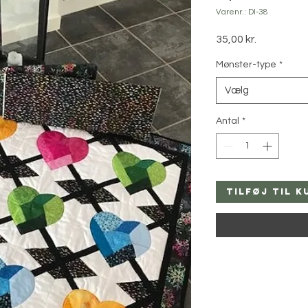
Varenr.: DI-38
Pris
35,00 kr.
Mønster-type
*
Vælg
Antal
*
Tilføj til k