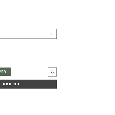
urv
Køb nu