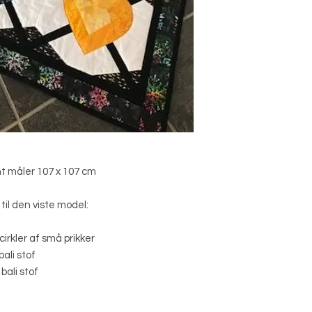
nt måler 107 x 107 cm
til den viste model:
e
rkler af små prikker
ali stof
ali stof