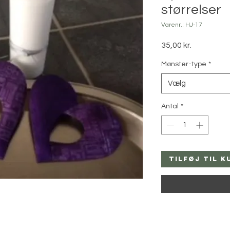
størrelser
Varenr.: HJ-17
Pris
35,00 kr.
Mønster-type
*
Vælg
Antal
*
Tilføj til k