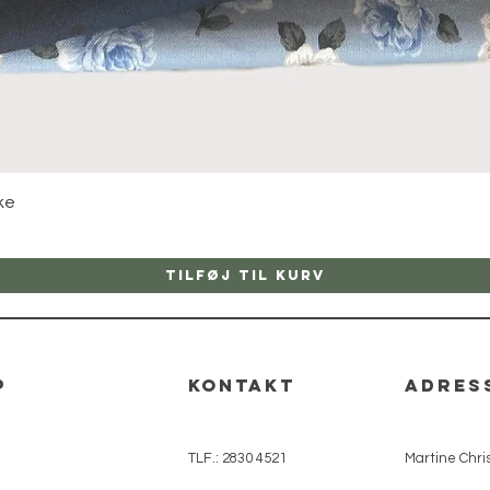
Hurtigvisning
ke
Tilføj til kurv
p
kontakt
adres
TLF.: 2830 4521
Martine Chris