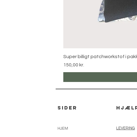
Super billigt patchworkstof i pak
Pris
150,00 kr.
sider
hjæl
HJEM
LEVERING