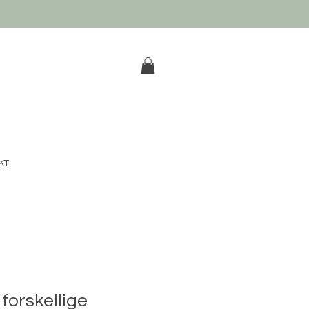
k
KT
2 forskellige