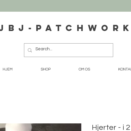
JBJ-Patchwor
HJEM
SHOP
OM OS
KONTA
Hjerter - i 