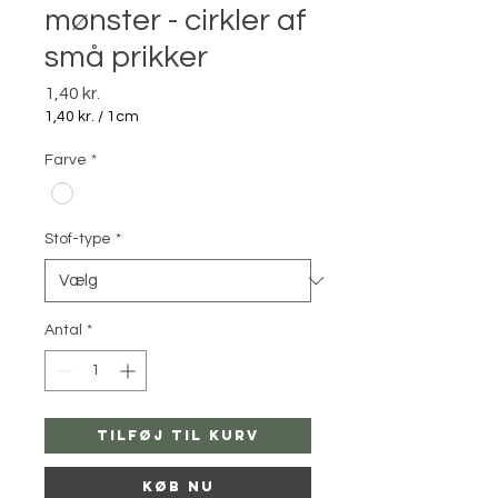
mønster - cirkler af
små prikker
Pris
1,40 kr.
1,40 kr.
/
1cm
1,40 kr.
pr.
Farve
*
1
Centimeter
Stof-type
*
Antal
*
Tilføj til kurv
Køb nu