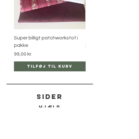
Super billigt patchworkstof i
Super billigt patchworks
pakke
pakke
Pris
Pris
99,00 kr.
99,00 kr.
Tilføj til kurv
Tilføj til ku
sider
hjælp
LEVERING
RETUR POLITIKKER