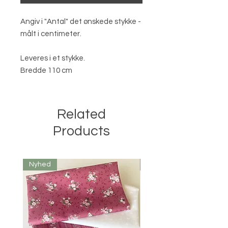
Angiv i "Antal" det ønskede stykke -
målt i centimeter.
Leveres i et stykke.
Bredde 110 cm
Related
Products
Nyhed
Nyhed