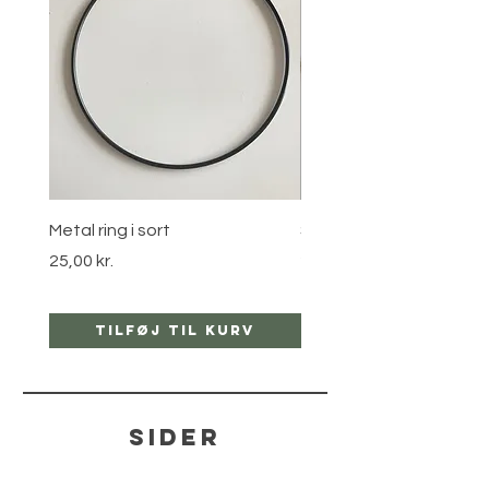
Metal ring i sort
Stjernebøjle i guld
Pris
Pris
25,00 kr.
25,00 kr.
Tilføj til kurv
Tilføj til ku
sider
hjælp