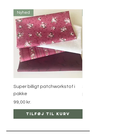
Nyhed
Nyhed
Super billigt patchworkstof i
Super billigt patchworks
pakke
pakke
Pris
Pris
99,00 kr.
99,00 kr.
Tilføj til kurv
Tilføj til ku