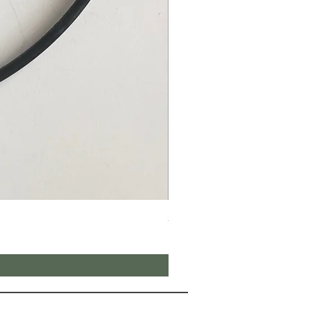
Stjernebøjle i guld
Pris
25,00 kr.