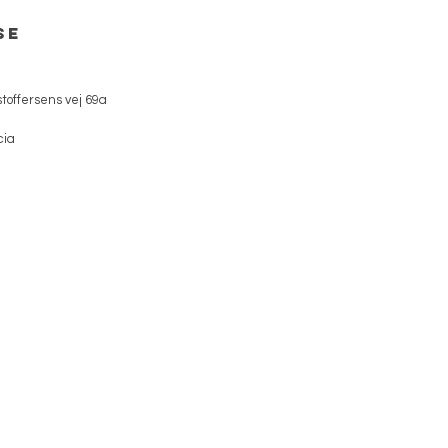
se
toffersens vej 69a
cia