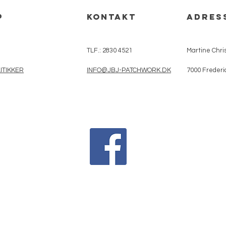
p
kontakt
adres
TLF.: 2830 4521
Martine Chris
ITIKKER
INFO@JBJ-PATCHWORK.DK
7000 Frederi