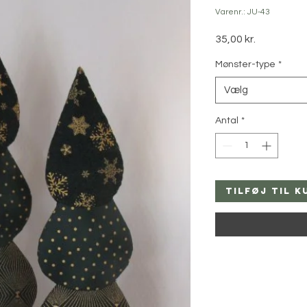
Varenr.: JU-43
Pris
35,00 kr.
Mønster-type
*
Vælg
Antal
*
Tilføj til k