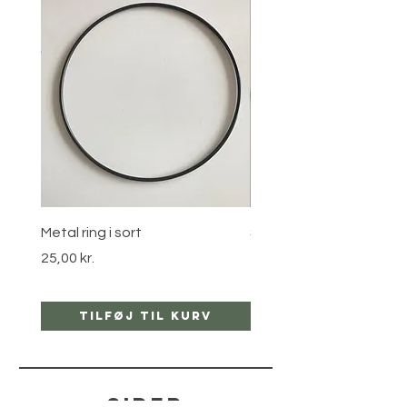
Metal ring i sort
Stjernebøjle i guld
Pris
Pris
25,00 kr.
25,00 kr.
Tilføj til kurv
Tilføj til ku
sider