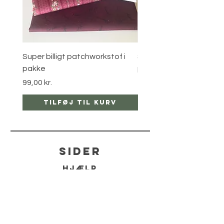
Super billigt patchworkstof i
Super billigt patchworks
pakke
pakke
Pris
Pris
99,00 kr.
150,00 kr.
Tilføj til kurv
Tilføj til ku
sider
hjælp
LEVERING
RETUR POLITIKKER