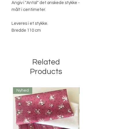
Angiv i "Antal" det ønskede stykke -
målt i centimeter.
Leveres i et stykke.
Bredde 110 cm
Related
Products
Nyhed
Nyhed