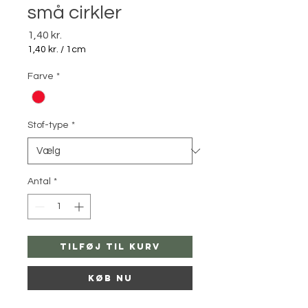
små cirkler
Pris
1,40 kr.
1,40 kr.
/
1cm
1,40 kr.
pr.
Farve
*
1
Centimeter
Stof-type
*
Antal
*
Tilføj til kurv
Køb nu