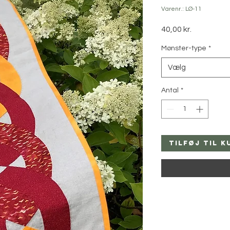
Varenr.: LØ-11
Pris
40,00 kr.
Mønster-type
*
Vælg
Antal
*
Tilføj til k