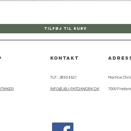
Hurtigvisning
Tilføj til kurv
p
kontakt
adres
TLF.: 2830 4521
Martine Chris
ITIKKER
INFO@JBJ-PATCHWORK.DK
7000 Frederi