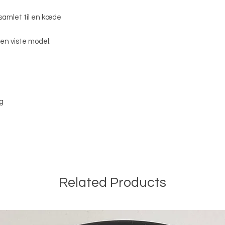
r samlet til en kæde
den viste model:
g
Related Products