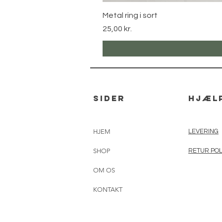
Metal ring i sort
Pris
25,00 kr.
sider
hjæl
HJEM
LEVERING
SHOP
RETUR POL
OM OS
KONTAKT