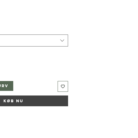
urv
Køb nu