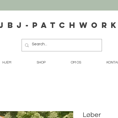
JBJ-Patchwor
HJEM
SHOP
OM OS
KONTA
Løber