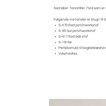
Sød løber forestiller 7 led som e
Følgende metarialer er brugt til 
S-470 Rød patchworkstof
S-95 Gul patchworkstof
S-417 Rød bali stof
S-19 Hør
Perlebomuld til bagbeklædnin
Volumevlies