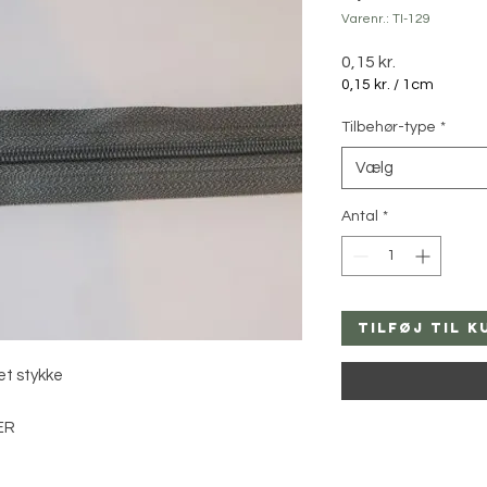
Varenr.: TI-129
Pris
0,15 kr.
0,15 kr.
/
1cm
0,15 kr.
pr.
Tilbehør-type
*
1
Centimeter
Vælg
Antal
*
Tilføj til k
 et stykke
ER