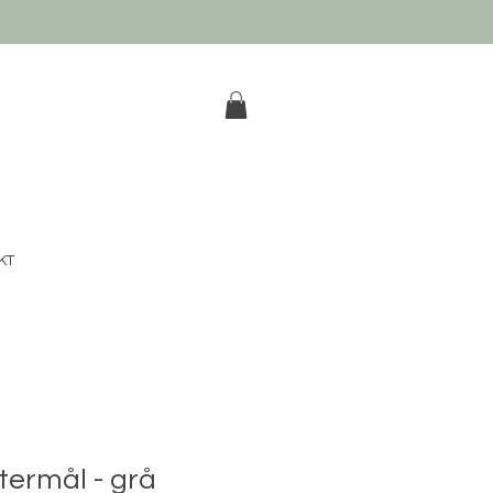
k
KT
termål - grå