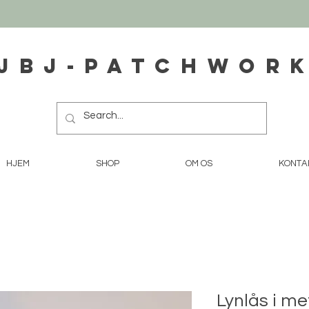
JBJ-Patchwor
HJEM
SHOP
OM OS
KONTA
Lynlås i me