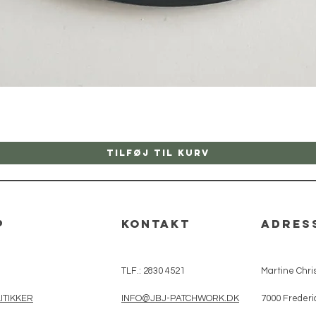
Hurtigvisning
Tilføj til kurv
p
kontakt
adres
TLF.: 2830 4521
Martine Chris
ITIKKER
INFO@JBJ-PATCHWORK.DK
7000 Frederi