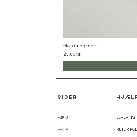
Metal ring i sort
Pris
25,00 kr.
sider
hjæl
HJEM
LEVERING
SHOP
RETUR POL