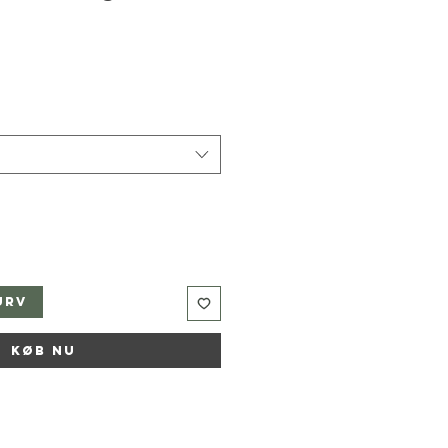
urv
Køb nu