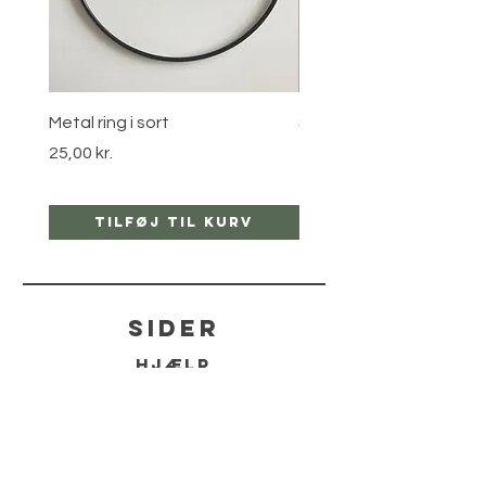
Metal ring i sort
Stjernebøjle i guld
Pris
Pris
25,00 kr.
25,00 kr.
Tilføj til kurv
Tilføj til ku
sider
hjælp
LEVERING
RETUR POLITIKKER