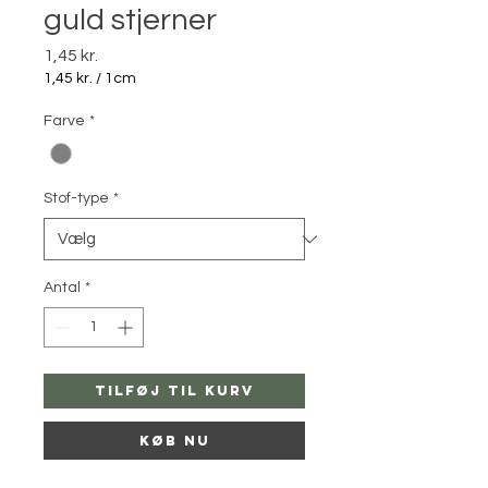
guld stjerner
Pris
1,45 kr.
1,45 kr.
/
1cm
1,45 kr.
pr.
Farve
*
1
Centimeter
Stof-type
*
Antal
*
Tilføj til kurv
Køb nu