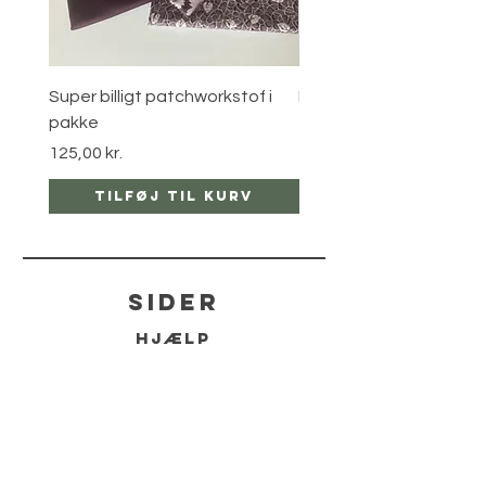
Super billigt patchworkstof i
Metal ring i sort
pakke
Pris
25,00 kr.
Pris
125,00 kr.
Tilføj til kurv
Tilføj til ku
sider
hjælp
LEVERING
RETUR POLITIKKER
kontakt