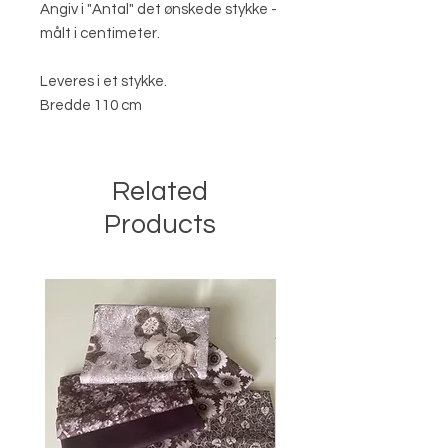
Angiv i "Antal" det ønskede stykke -
målt i centimeter.
Leveres i et stykke.
Bredde 110 cm
Related
Products