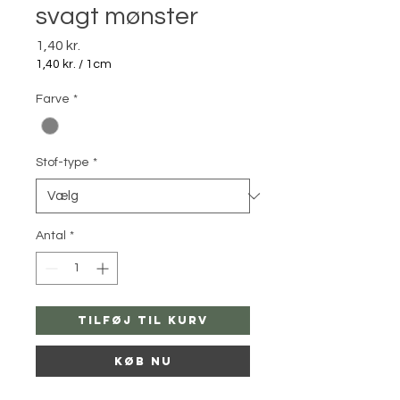
svagt mønster
Pris
1,40 kr.
1,40 kr.
/
1cm
1,40 kr.
pr.
Farve
*
1
Centimeter
Stof-type
*
Antal
*
Tilføj til kurv
Køb nu