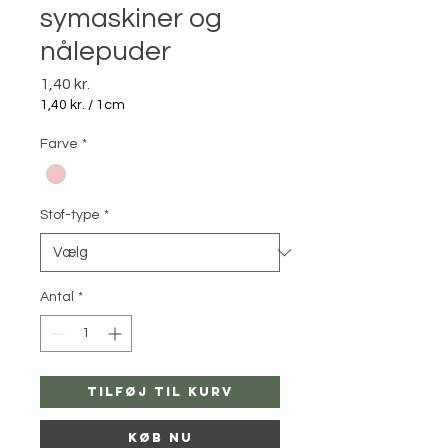
symaskiner og
nålepuder
Pris
1,40 kr.
1,40 kr.
/
1cm
1,40 kr.
pr.
Farve
*
1
Centimeter
Stof-type
*
Antal
*
Tilføj til kurv
Køb nu