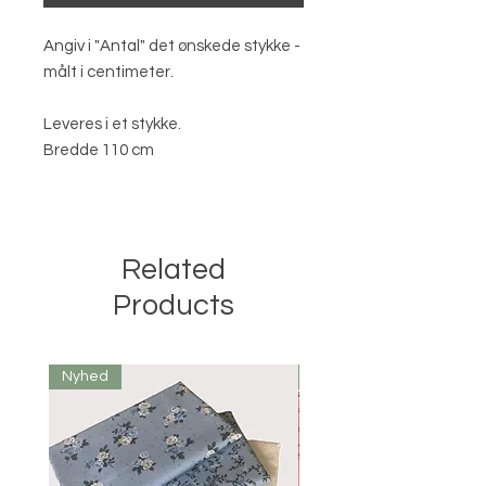
Angiv i "Antal" det ønskede stykke -
målt i centimeter.
Leveres i et stykke.
Bredde 110 cm
Related
Products
Nyhed
Nyhed