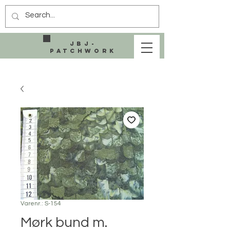
JBJ-
Patchwork
Varenr.: S-154
Mørk bund m.