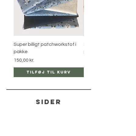
Super billigt patchworkstof i
Super billigt patchworks
pakke
pakke
Pris
Pris
150,00 kr.
120,00 kr.
Tilføj til kurv
Tilføj til ku
sider
hjælp
LEVERING