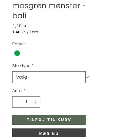
mosgrøn mønster -
bali
Pris
1,40 kr.
1,40 kr.
/
1cm
1,40 kr.
pr.
Farve
*
1
Centimeter
Stof-type
*
Antal
*
Tilføj til kurv
Køb nu