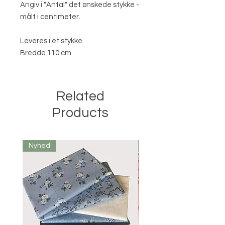
Angiv i "Antal" det ønskede stykke -
målt i centimeter.
Leveres i et stykke.
Bredde 110 cm
Related
Products
Nyhed
Nyhed