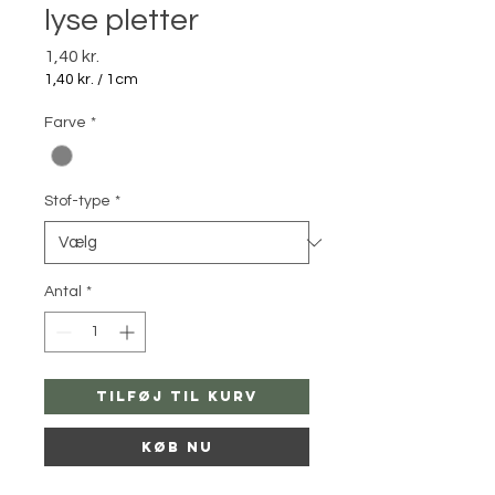
lyse pletter
Pris
1,40 kr.
1,40 kr.
/
1cm
1,40 kr.
pr.
Farve
*
1
Centimeter
Stof-type
*
Antal
*
Tilføj til kurv
Køb nu