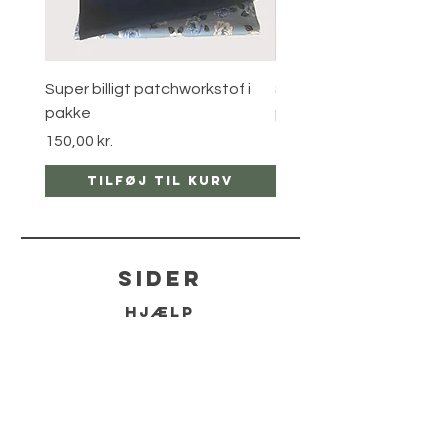
Super billigt patchworkstof i
Super billigt patchworks
pakke
pakke
Pris
Pris
150,00 kr.
120,00 kr.
Tilføj til kurv
Tilføj til ku
sider
hjælp
LEVERING
RETUR POLITIKKER
kontakt