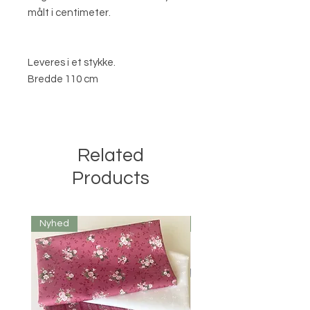
målt i centimeter.
Leveres i et stykke.
Bredde 110 cm
Related
Products
Nyhed
Nyhed