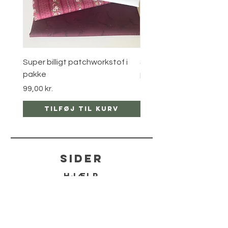
Super billigt patchworkstof i
Super billigt patchworks
pakke
pakke
Pris
Pris
99,00 kr.
150,00 kr.
Tilføj til kurv
Tilføj til ku
sider
hjælp
LEVERING
RETUR POLITIKKER