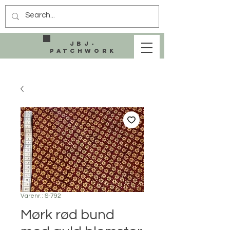
JBJ-
Patchwork
Varenr.: S-792
Mørk rød bund