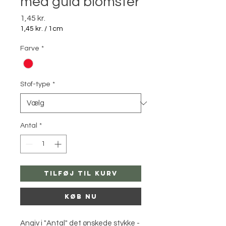
med guld blomster
Pris
1,45 kr.
1,45 kr.
/
1cm
1,45 kr.
pr.
Farve
*
1
Centimeter
Stof-type
*
Antal
*
Tilføj til kurv
Køb nu
Angiv i "Antal" det ønskede stykke -