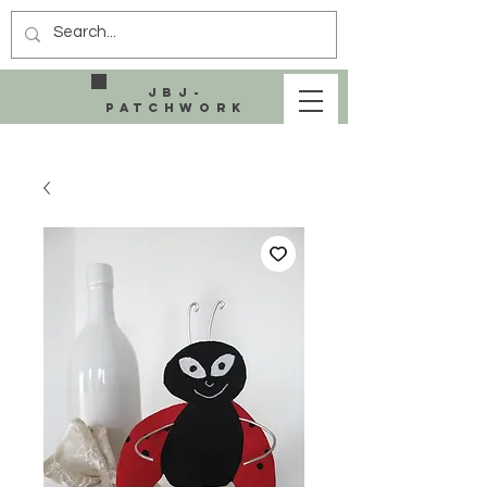
JBJ-
Patchwork