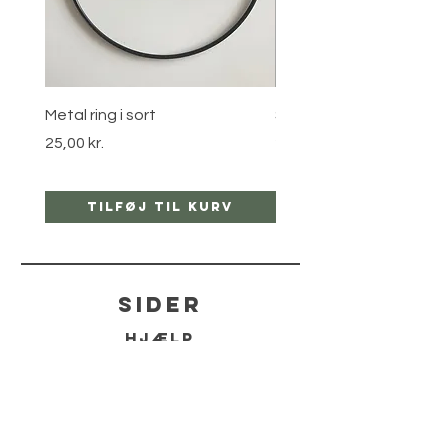
Metal ring i sort
Stjernebøjle i guld
Pris
Pris
25,00 kr.
25,00 kr.
Tilføj til kurv
Tilføj til ku
sider
hjælp
LEVERING
RETUR POLITIKKER