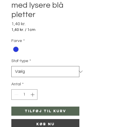
med lysere blå
pletter
Pris
1,40 kr.
1,40 kr.
/
1cm
1,40 kr.
pr.
Farve
*
1
Centimeter
Stof-type
*
Antal
*
Tilføj til kurv
Køb nu