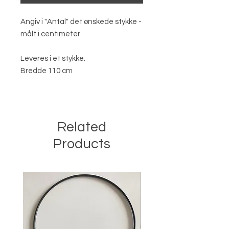
Angiv i "Antal" det ønskede stykke -
målt i centimeter.
Leveres i et stykke.
Bredde 110 cm
Related
Products