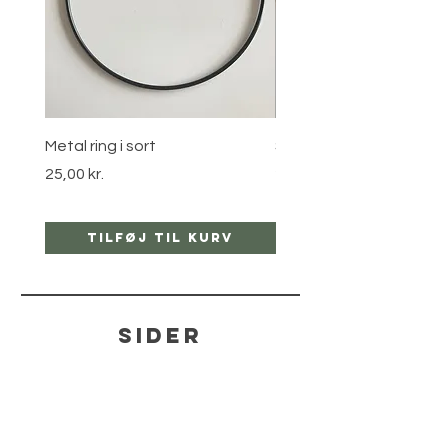
Metal ring i sort
Stjernebøjle i guld
Pris
Pris
25,00 kr.
25,00 kr.
Tilføj til kurv
Tilføj til ku
sider
hjælp
LEVERING