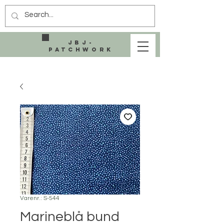
JBJ-
Patchwork
Varenr.: S-544
Marineblå bund