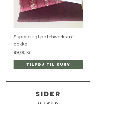
Super billigt patchworkstof i
Super billigt patchworks
pakke
pakke
Pris
Pris
99,00 kr.
99,00 kr.
Tilføj til kurv
Tilføj til ku
sider
hjælp
LEVERING
RETUR POLITIKKER