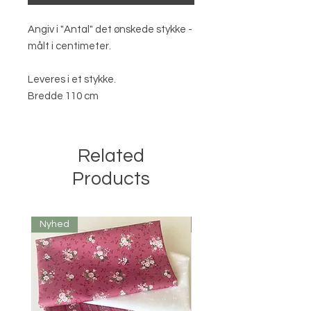
Angiv i "Antal" det ønskede stykke -
målt i centimeter.
Leveres i et stykke.
Bredde 110 cm
Related
Products
Nyhed
Nyhed