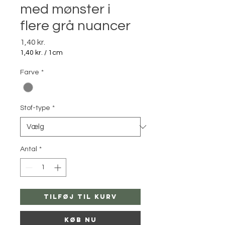
med mønster i
flere grå nuancer
Pris
1,40 kr.
1,40 kr.
/
1cm
1,40 kr.
pr.
Farve
*
1
Centimeter
Stof-type
*
Antal
*
Tilføj til kurv
Køb nu