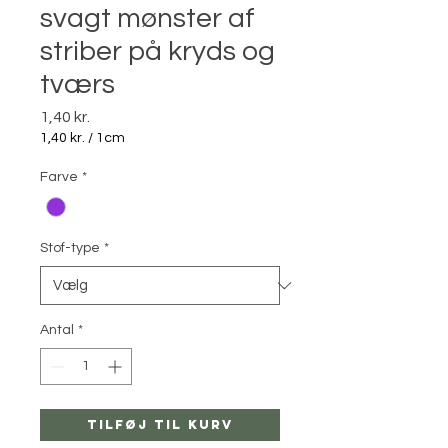
svagt mønster af
striber på kryds og
tværs
Pris
1,40 kr.
1,40 kr.
/
1cm
1,40 kr.
pr.
Farve
*
1
Centimeter
Stof-type
*
Antal
*
Tilføj til kurv