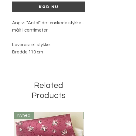
Køb nu
Angiv i "Antal" det ønskede stykke -
målt i centimeter.
Leveres i et stykke.
Bredde 110 cm
Related
Products
Nyhed
Nyhed