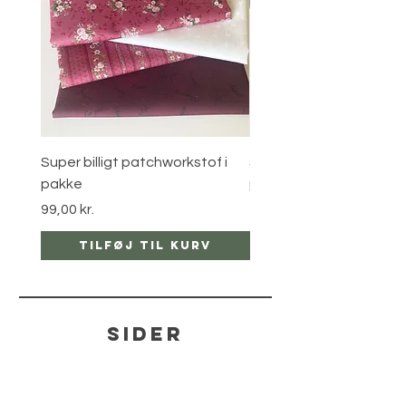
Super billigt patchworkstof i
Super billigt patchworks
pakke
pakke
Pris
Pris
99,00 kr.
150,00 kr.
Tilføj til kurv
Tilføj til ku
sider
hjælp
LEVERING