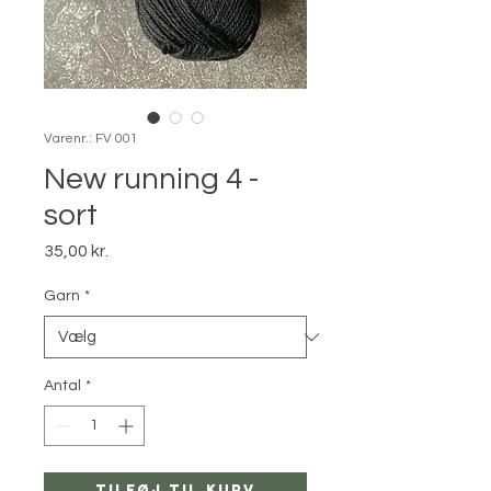
Varenr.: FV 001
New running 4 -
sort
Pris
35,00 kr.
Garn
*
Antal
*
Tilføj til kurv