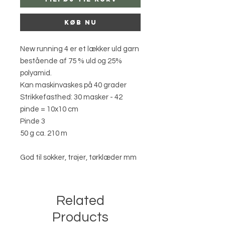
Køb nu
New running 4 er et lækker uld garn
bestående af 75 % uld og 25%
polyamid.
Kan maskinvaskes på 40 grader
Strikkefasthed: 30 masker - 42
pinde = 10x10 cm
Pinde 3
50 g ca. 210 m
God til sokker, trøjer, tørklæder mm
Related
Products