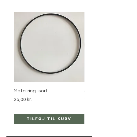
Metal ring i sort
Stjernebøjle i guld
Pris
Pris
25,00 kr.
25,00 kr.
Tilføj til kurv
Tilføj til ku