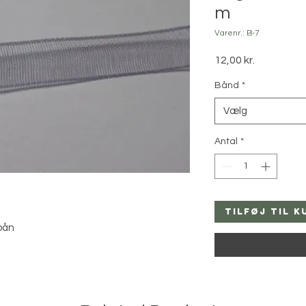
m
Varenr.: B-7
Pris
12,00 kr.
Bånd
*
Vælg
Antal
*
Tilføj til k
 bån