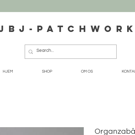
JBJ-Patchwor
HJEM
SHOP
OM OS
KONTA
Organzabån