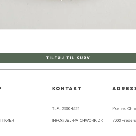
Hurtigvisning
Tilføj til kurv
p
kontakt
adres
TLF.: 2830 4521
Martine Chris
ITIKKER
INFO@JBJ-PATCHWORK.DK
7000 Frederi