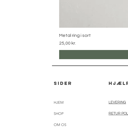
Metal ring i sort
Pris
25,00 kr.
sider
hjæl
HJEM
LEVERING
SHOP
RETUR POL
OM OS