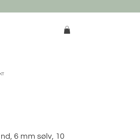
k
KT
d, 6 mm sølv, 10