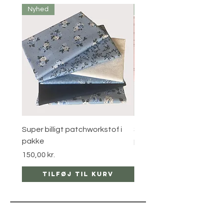
Nyhed
Nyhed
Super billigt patchworkstof i
Super billigt patchworks
pakke
pakke
Pris
Pris
150,00 kr.
120,00 kr.
Tilføj til kurv
Tilføj til ku