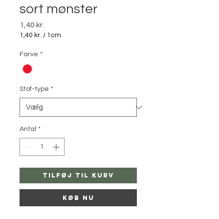
sort mønster
Pris
1,40 kr.
1,40 kr.
/
1cm
1,40 kr.
pr.
Farve
*
1
Centimeter
Stof-type
*
Antal
*
Tilføj til kurv
Køb nu