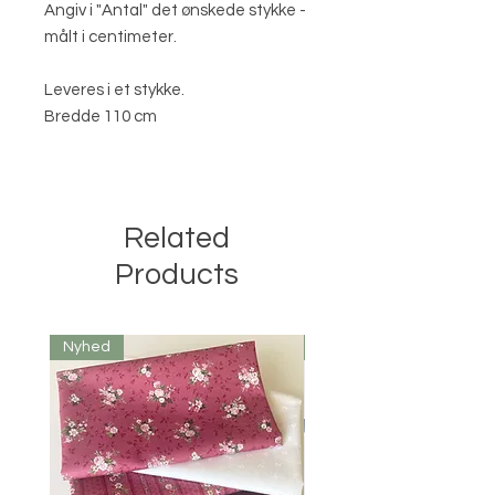
Angiv i "Antal" det ønskede stykke -
målt i centimeter.
Leveres i et stykke.
Bredde 110 cm
Related
Products
Nyhed
Nyhed