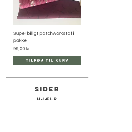
Super billigt patchworkstof i
Super billigt patchworks
pakke
pakke
Pris
Pris
99,00 kr.
150,00 kr.
Tilføj til kurv
Tilføj til ku
sider
hjælp
LEVERING
RETUR POLITIKKER