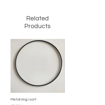
Related
Products
Metal ring i sort
Stjernebøjle i guld