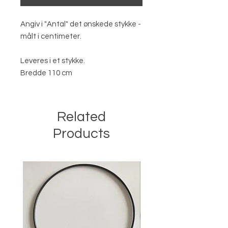
Angiv i "Antal" det ønskede stykke -
målt i centimeter.
Leveres i et stykke.
Bredde 110 cm
Related
Products