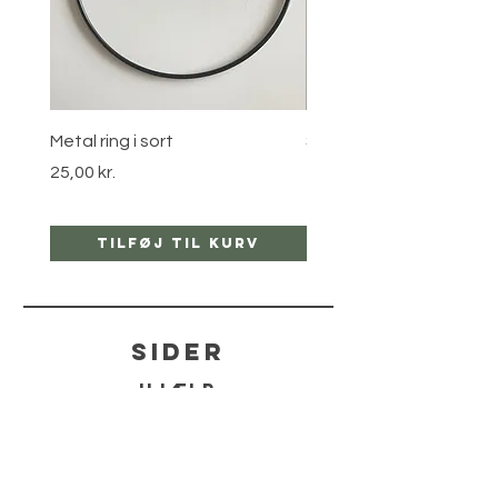
Metal ring i sort
Stjernebøjle i guld
Pris
Pris
25,00 kr.
25,00 kr.
Tilføj til kurv
Tilføj til ku
sider
hjælp
LEVERING
RETUR POLITIKKER