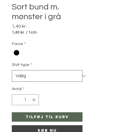
Sort bund m.
mønster i grå
Pris
1,40 kr.
1,40 kr.
/
1cm
1,40 kr.
pr.
Farve
*
1
Centimeter
Stof-type
*
Antal
*
Tilføj til kurv
Køb nu