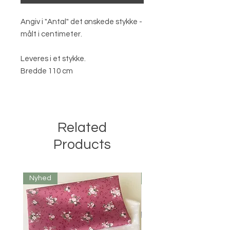
Angiv i "Antal" det ønskede stykke -
målt i centimeter.
Leveres i et stykke.
Bredde 110 cm
Related
Products
Nyhed
Nyhed