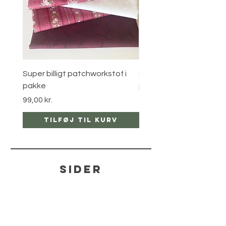
Super billigt patchworkstof i
Super billigt patchworks
pakke
pakke
Pris
Pris
99,00 kr.
150,00 kr.
Tilføj til kurv
Tilføj til ku
sider
hjælp
LEVERING