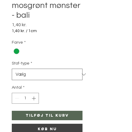
mosgrønt mønster
- bali
Pris
1,40 kr.
1,40 kr.
/
1cm
1,40 kr.
pr.
Farve
*
1
Centimeter
Stof-type
*
Antal
*
Tilføj til kurv
Køb nu