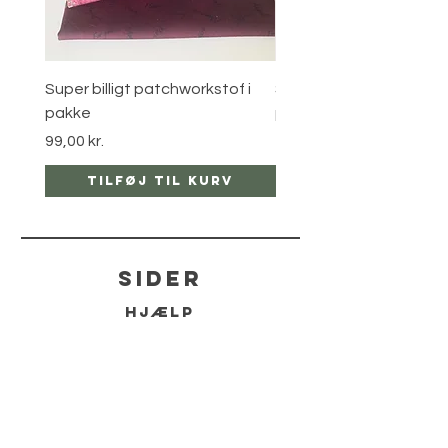
Super billigt patchworkstof i
Super billigt patchworks
pakke
pakke
Pris
Pris
99,00 kr.
150,00 kr.
Tilføj til kurv
Tilføj til ku
sider
hjælp
LEVERING
RETUR POLITIKKER
kontakt