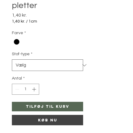
pletter
Pris
1,40 kr.
1,40 kr.
/
1cm
1,40 kr.
pr.
Farve
*
1
Centimeter
Stof-type
*
Antal
*
Tilføj til kurv
Køb nu