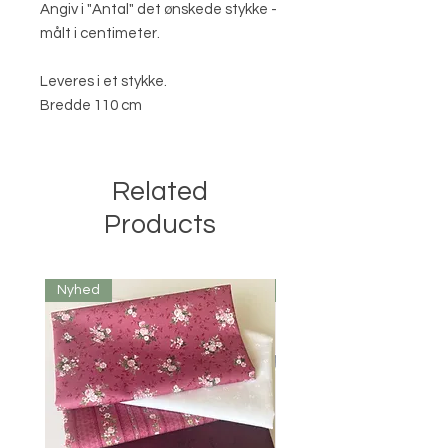
Angiv i "Antal" det ønskede stykke -
målt i centimeter.
Leveres i et stykke.
Bredde 110 cm
Related
Products
Nyhed
Nyhed