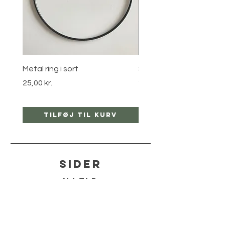
Metal ring i sort
Stjernebøjle i guld
Pris
Pris
25,00 kr.
25,00 kr.
Tilføj til kurv
Tilføj til ku
sider
hjælp
LEVERING
RETUR POLITIKKER