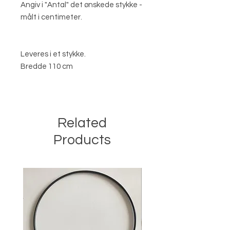
Angiv i "Antal" det ønskede stykke -
målt i centimeter.
Leveres i et stykke.
Bredde 110 cm
Related
Products