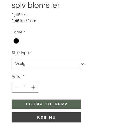
sølv blomster
Pris
1,45 kr.
1,45 kr.
/
1cm
1,45 kr.
pr.
Farve
*
1
Centimeter
Stof-type
*
Antal
*
Tilføj til kurv
Køb nu