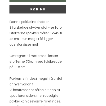
Køb nu
Denne pakke indeholder
9 forskellige stykker stof - se foto
Stofferne i pakken måler 32x45 til
48 cm - kun meget få ligger
udenfor disse mål
Omregnet til meterpris , koster
stofferne 70kr/m ved fuldbredde
på 110 cm
Pakkerne findes i meget få antal
af hver variant
Vi bestræber os på hele tiden at
opdaterer siden, men udsolgte
pakker kan desværre forefindes.