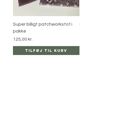
Super billigt patchworkstof i
Metal ring i sort
pakke
Pris
25,00 kr.
Pris
125,00 kr.
Tilføj til kurv
Tilføj til ku
sider
hjælp
LEVERING
RETUR POLITIKKER
kontakt