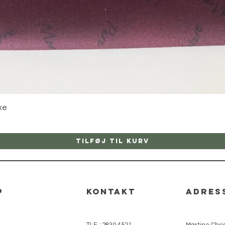
Hurtigvisning
ke
Tilføj til kurv
p
kontakt
adres
TLF.: 2830 4521
Martine Chris