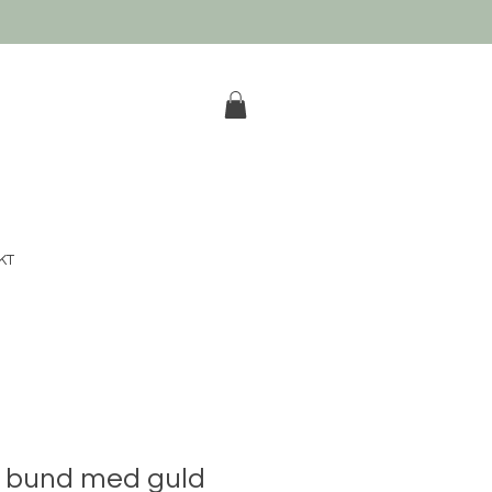
k
KT
 bund med guld