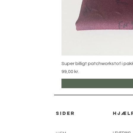
Super billigt patchworkstof i pak
Pris
99,00 kr.
sider
hjæl
LEVERING