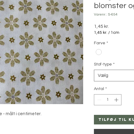
blomster o
Varenr.: S-654
Pris
1,45 kr.
1,45 kr.
/
1cm
1,45 kr.
Farve
*
pr.
1
Centimeter
Stof-type
*
Vælg
Antal
*
e - målt i centimeter.
Tilføj til k