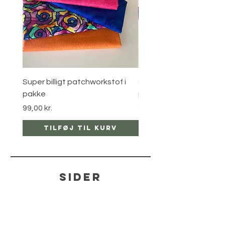
Super billigt patchworkstof i
Super billigt patchworks
pakke
pakke
Pris
Pris
99,00 kr.
99,00 kr.
Tilføj til kurv
Tilføj til ku
sider
hjælp
LEVERING