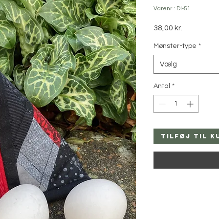
Varenr.: DI-51
Pris
38,00 kr.
Mønster-type
*
Vælg
Antal
*
Tilføj til k