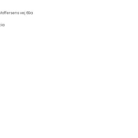
toffersens vej 69a
cia