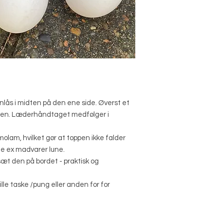
ynlås i midten på den ene side. Øverst et
ppen. Læderhåndtaget medfølger i
olam, hvilket gør at toppen ikke falder
de ex madvarer lune.
æt den på bordet - praktisk og
le taske /pung eller anden for for