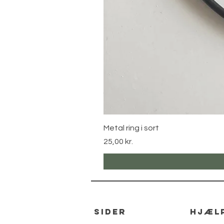
Metal ring i sort
Pris
25,00 kr.
sider
hjæl