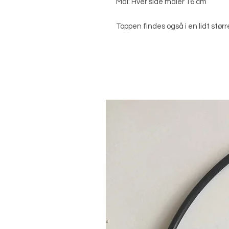
Mål: Hver side måler 16 cm
Toppen findes også i en lidt stø