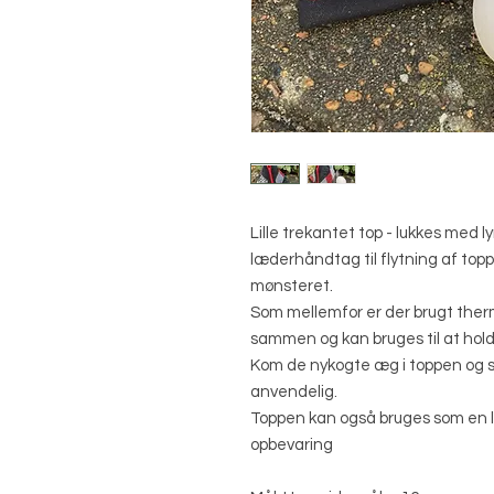
Lille trekantet top - lukkes med l
læderhåndtag til flytning af to
mønsteret.
Som mellemfor er der brugt therm
sammen og kan bruges til at hol
Kom de nykogte æg i toppen og s
anvendelig.
Toppen kan også bruges som en lil
opbevaring