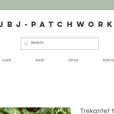
JBJ-Patchwor
HJEM
SHOP
OM OS
KONTA
Trekantet to