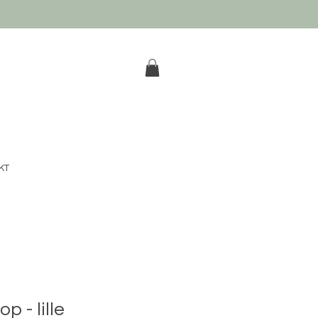
k
KT
p - lille