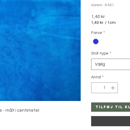
Varenr.: S-551
Pris
1,40 kr.
1,40 kr.
/
1cm
1,40 kr.
Farve
*
pr.
1
Centimeter
Stof-type
*
Vælg
Antal
*
Tilføj til k
e - målt i centimeter.