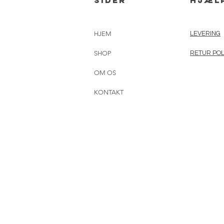
sider
hjæl
HJEM
LEVERING
SHOP
RETUR POL
OM OS
KONTAKT